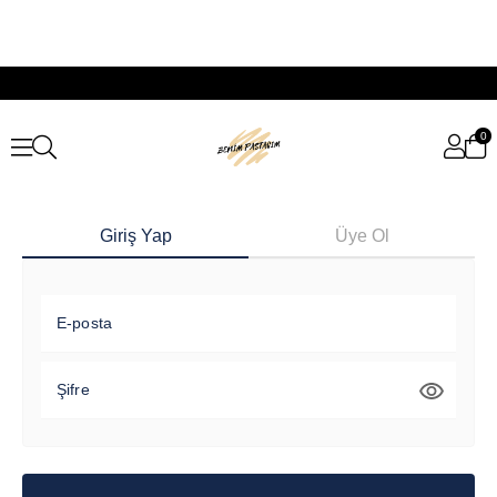
0
Giriş Yap
Üye Ol
E-posta
Şifre