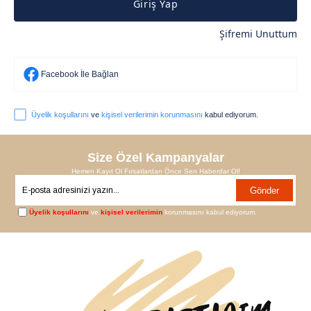
Giriş Yap
Şifremi Unuttum
Facebook İle Bağlan
Üyelik koşullarını
ve
kişisel verilerimin korunmasını
kabul ediyorum.
Size Özel Kampanyalar
Hemen Kayıt Ol Fırsatlardan Önce Sen Haberdar Ol!
Gönder
Üyelik koşullarını
ve
kişisel verilerimin
korunmasını kabul ediyorum.