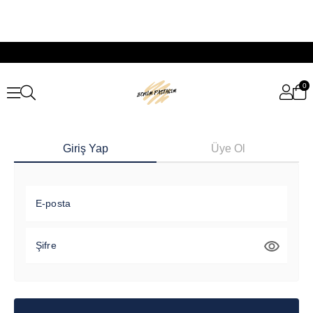
0
Giriş Yap
Üye Ol
E-posta
Şifre