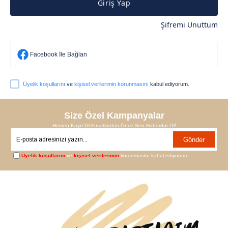
Giriş Yap
Şifremi Unuttum
Facebook İle Bağlan
Üyelik koşullarını
ve
kişisel verilerimin korunmasını
kabul ediyorum.
Size Özel Kampanyalar
Hemen Kayıt Ol Fırsatlardan Önce Sen Haberdar Ol!
Gönder
Üyelik koşullarını
ve
kişisel verilerimin
korunmasını kabul ediyorum.